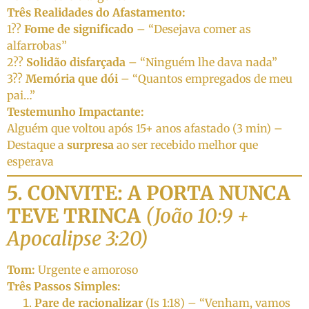
Três Realidades do Afastamento:
1??
Fome de significado
– “Desejava comer as
alfarrobas”
2??
Solidão disfarçada
– “Ninguém lhe dava nada”
3??
Memória que dói
– “Quantos empregados de meu
pai…”
Testemunho Impactante:
Alguém que voltou após 15+ anos afastado (3 min) –
Destaque a
surpresa
ao ser recebido melhor que
esperava
5. CONVITE: A PORTA NUNCA
TEVE TRINCA
(João 10:9 +
Apocalipse 3:20)
Tom:
Urgente e amoroso
Três Passos Simples:
Pare de racionalizar
(Is 1:18) – “Venham, vamos