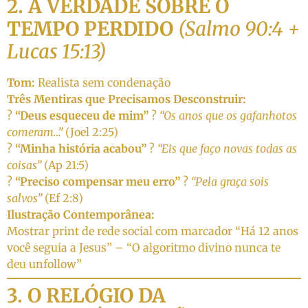
2. A VERDADE SOBRE O
TEMPO PERDIDO
(Salmo 90:4 +
Lucas 15:13)
Tom:
Realista sem condenação
Três Mentiras que Precisamos Desconstruir:
?
“Deus esqueceu de mim”
?
“Os anos que os gafanhotos
comeram…”
(Joel 2:25)
?
“Minha história acabou”
?
“Eis que faço novas todas as
coisas”
(Ap 21:5)
?
“Preciso compensar meu erro”
?
“Pela graça sois
salvos”
(Ef 2:8)
Ilustração Contemporânea:
Mostrar print de rede social com marcador “Há 12 anos
você seguia a Jesus” – “O algoritmo divino nunca te
deu unfollow”
3. O RELÓGIO DA